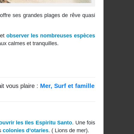
offre ses grandes plages de rêve quasi
 et
observer les nombreuses espèces
x calmes et tranquilles.
t vous plaire :
Mer, Surf et famille
uvrir les Iles Espiritu Santo
. Une fois
s
colonies d’otaries
. ( Lions de mer).