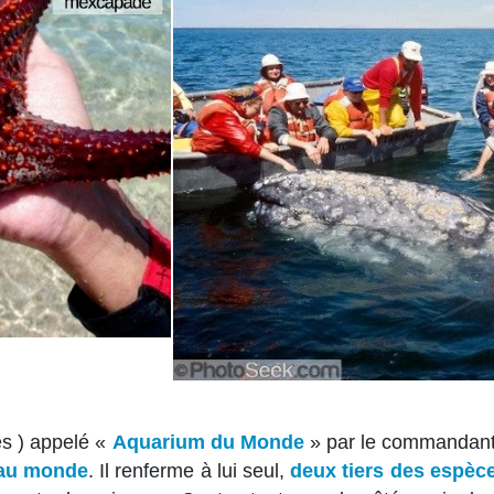
ès ) appelé «
Aquarium du Monde
» par le commandant
 au monde
. Il renferme à lui seul,
deux tiers des espèce