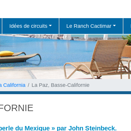
Idées de circuits
Le Ranch Cactimar
a California
La Paz, Basse-Californie
IFORNIE
erle du Mexique » par John Steinbeck.