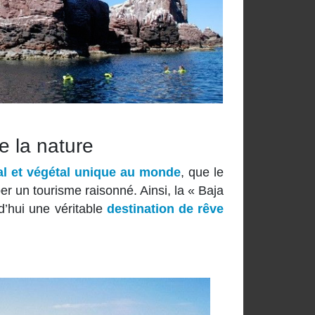
e la nature
l et végétal unique au monde
, que le
 un tourisme raisonné. Ainsi, la « Baja
rd’hui une véritable
destination de rêve