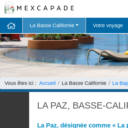
La Basse Californie
Votre voyage
Vous êtes ici :
Accueil
La Basse Californie
La Baj
LA PAZ, BASSE-CAL
La Paz, désignée comme « La p