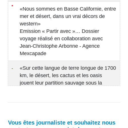
«Nous sommes en Basse Californie, entre
mer et désert, dans un vrai décors de
western»
Emission « Partir avec »… Dossier
voyage réalisé en collaboration avec
Jean-Christophe Arbonne - Agence
Mexcapade
«Sur cette langue de terre longue de 1700
km, le désert, les cactus et les oasis
jouent leur partition sauvage sous la
houlette de mère nature» Chaine de
voyage ( Documentaire 52 mn). Dossier
voyage réalisé en collaboration avec
Jean-Christophe Arbonne - Agence
Mexcapade
Vous êtes journaliste et souhaitez nous