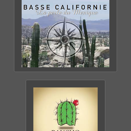
«Si richesse et sa diversité sont les
sacerdoces de cette partie du Mexique,
c’est aussi une contrée de culture et de
tradition.
«Plonge avec les otaries ! Au large des
côtes de la Basse Californie, les otaries
se prêtent sans façon à l’observation des
plongeurs.Une occasion unique d’entrer
en contact avec ces animaux
TOUT SAVOIR SUR
attachants.». Dossier voyage réalisé en
LA BASSE CALIFORNIE
collaboration avec Jean-Christophe
DÉCOUVRIR LE SITE
Arbonne - Agence Mexcapade |
L'Equipe
magazine - Publication 16 octobre 2010,
numéro 1474