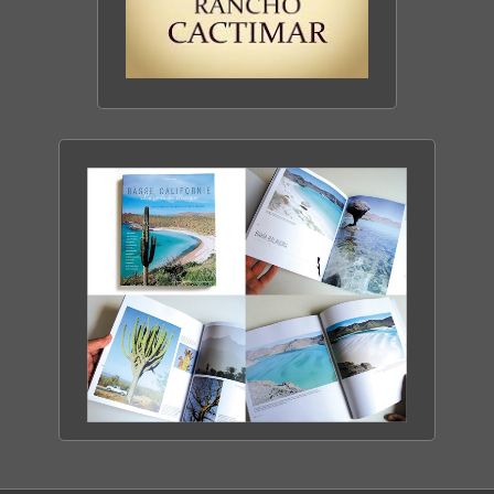
«La Basse Californie, longue péninsule à
l’extrême ouest du Mexique, maintient de
larges espaces vierges de toute activité
humaine et propice à un voyage différent.
» Série Les nouveaux Paradis.
CACTIMAR ECO-RANCH
> Chaîne Arte
ENTRE MER & DÉSERT
(film documentaire de 43
mn – Maha Production).
Film réalisé avec
DÉCOUVRIR LE RANCH
le concours de Jean-Christophe Arbonne
– Agence Mexcapade.
«Celui qui s’aventure en Basse Californie
ne peut s’attendre qu’à des surprises de
taille. En partie arrachée au Nouveau
Monde par les forces de la terre, la Basse
Californie affiche résolument son
originalité.»
Ushuaia Film documentaire
BASSE CALIFORNIE