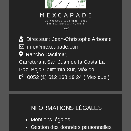
«Plages immaculées et lagons turquoises,
un délicieux avant-goût de cette perle de
la nature, comme la surnommait John
Steinbeck.»
Dossier voyage réalisé en collaboration
Directeur : Jean-Christophe Arbonne
avec Jean-Christophe Arbonne - Agence
info@mexcapade.com
Mexcapade
Rancho Cactimar,
Carretera a San Juan de la Costa La
«Baleines grises et tortues vertes,
Paz, Baja California Sur, México
poissons et coraux tropicaux, phoques et
0052 (1) 612 168 19 24 ( Mexique )
calamars géants : une richesse qui fait de
la mer de Cortez l’un des plus beaux
aquariums naturels du monde.»
Magazine
ELLE - Publication 8 septembre 2017
INFORMATIONS LÉGALES
«Flore et faune rivalisent de beauté dans
Mentions légales
le plus grand aquarium naturel du monde»
Gestion des données personnelles