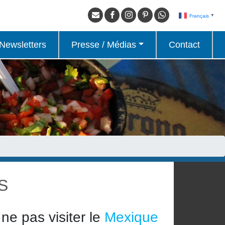
Français
▼
Newsletters
Presse / Médias
Contact
S
ne pas visiter le
Mexique